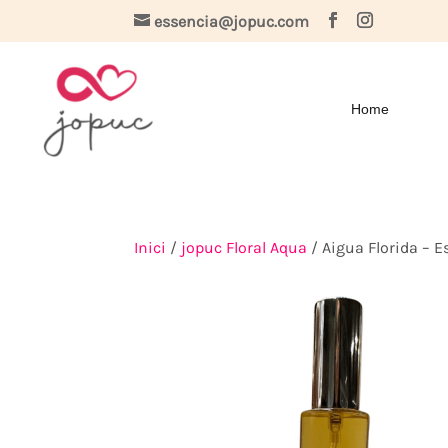
essencia@jopuc.com
Home
Inici
/
jopuc Floral Aqua
/ Aigua Florida – E