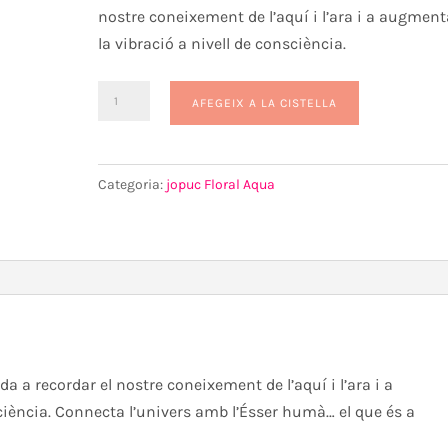
nostre coneixement de l’aquí i l’ara i a augment
la vibració a nivell de consciència.
quantitat
AFEGEIX A LA CISTELLA
de
Aigua
Florida
Categoria:
jopuc Floral Aqua
-
Essència
Papiro
a a recordar el nostre coneixement de l’aquí i l’ara i a
ciència. Connecta l’univers amb l’Ésser humà… el que és a