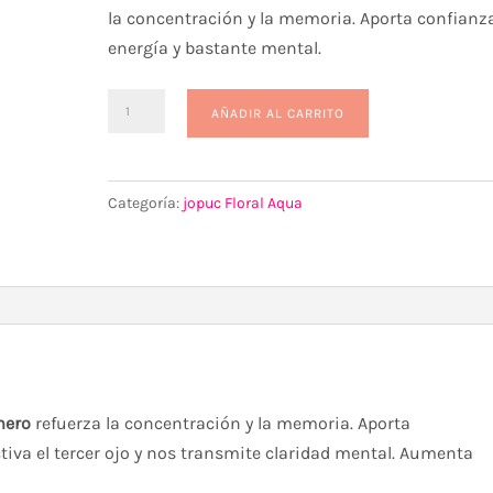
la concentración y la memoria. Aporta confianza
energía y bastante mental.
Agua
AÑADIR AL CARRITO
Florida
-
Esencia
Categoría:
jopuc Floral Aqua
Romero
cantidad
ero
refuerza la concentración y la memoria. Aporta
ctiva el tercer ojo y nos transmite claridad mental. Aumenta